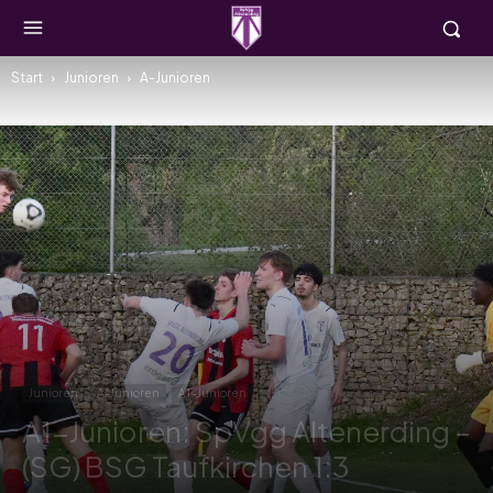
Start
Junioren
A-Junioren
Junioren
A-Junioren
A1-Junioren
A1-Junioren: SpVgg Altenerding –
(SG) BSG Taufkirchen 1:3