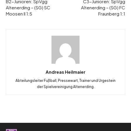
B2-Junioren: SpVgg
C3-Junioren: SpVgg
Altenerding – (SG) SC
Altenerding – (SG) FC
Moosen II 1:5
Fraunberg 1:1
Andreas Heilmaier
Abteilungsleiter Fußball, Pressewart, Trainer und Urgestein
der Spielvereinigung Altenerding.