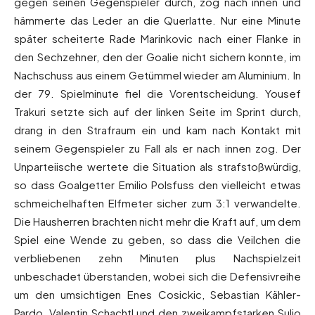
gegen seinen Gegenspieler durch, zog nach innen und
hämmerte das Leder an die Querlatte. Nur eine Minute
später scheiterte Rade Marinkovic nach einer Flanke in
den Sechzehner, den der Goalie nicht sichern konnte, im
Nachschuss aus einem Getümmel wieder am Aluminium. In
der 79. Spielminute fiel die Vorentscheidung. Yousef
Trakuri setzte sich auf der linken Seite im Sprint durch,
drang in den Strafraum ein und kam nach Kontakt mit
seinem Gegenspieler zu Fall als er nach innen zog. Der
Unparteiische wertete die Situation als strafstoßwürdig,
so dass Goalgetter Emilio Polsfuss den vielleicht etwas
schmeichelhaften Elfmeter sicher zum 3:1 verwandelte.
Die Hausherren brachten nicht mehr die Kraft auf, um dem
Spiel eine Wende zu geben, so dass die Veilchen die
verbliebenen zehn Minuten plus Nachspielzeit
unbeschadet überstanden, wobei sich die Defensivreihe
um den umsichtigen Enes Cosickic, Sebastian Kähler-
Pardo, Valentin Schachtl und den zweikampfstarken Suljo