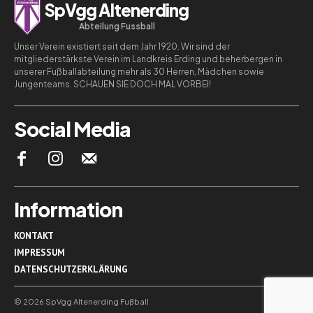
SpVgg Altenerding
Abteilung Fussball
Unser Verein existiert seit dem Jahr 1920. Wir sind der
mitgliederstärkste Verein im Landkreis Erding und beherbergen in
unserer Fußballabteilung mehr als 30 Herren, Mädchen sowie
Jungenteams. SCHAUEN SIE DOCH MAL VORBEI!
Social Media
Information
KONTAKT
IMPRESSUM
DATENSCHUTZERKLÄRUNG
© 2026 SpVgg Altenerding Fußball