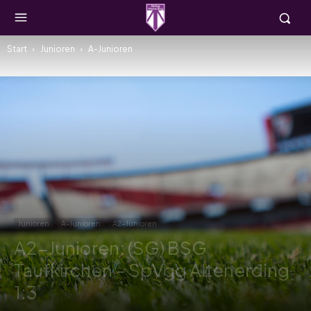
Start
Junioren
A-Junioren
Junioren
A-Junioren
A2-Junioren
A2-Junioren: (SG) BSG
Taufkirchen – SpVgg Altenerding
1:3