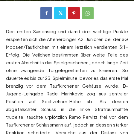
Von
Andreas Heilmaier
-
5. April 2025
88
0
Den ersten Saisonsieg und damit drei wichtige Punkte
erspielten sich die Altenerdinger A2-Junioren bei der SG
Moosen/Taufkirchen mit einem letztlich verdienten 3:1-
Erfolg. Die Veilchen bestimmten über weite Teile des
ersten Abschnitts das Spielgeschehen, jedoch lange Zeit
ohne zwingende Torgelegenheiten zu kreieren. So
dauerte es bis zur 23. Spielminute, bevor es das erste Mal
brenzlig vor dem Taufkirchener Gehäuse wurde. B-
Jugend-Leihgabe Rade Marinkovic zog aus zentraler
Position auf Sechzehner-Höhe ab. Als dessen
abgefälschter Schuss in die linke Strafraumhälfte
trudelte, tauchte urplötzlich Ramo Pervitz frei vor dem
Taufkirchener Schlussmann auf, jedoch an dessen starker
Reaktion scheiterte. Versuche aus der Distanz von