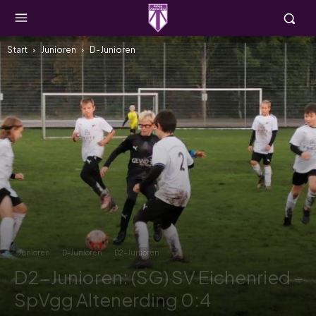
Start
Junioren
D-Junioren
Junioren
D-Junioren
D2-Junioren
D2-Junioren: (SG) SV Eichenried –
SpVgg Altenerding 0:4