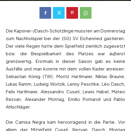
Von
Andreas Heilmaier
-
11. Oktober 2024
139
0
Die Kapsner-/Dasch-Schützlinge mussten am Donnerstag
zum Nachholspiel bei der (SG) SV Eichenried gastieren.
Der viele Regen hatte dem Spielfeld ziemlich zugesetzt
bzw. die Bespielbarkeit des Platzes war äußerst
grenzwertig. Erstmals in dieser Saison gab es keine
Ausfälle und man konnte mit dem vollen Kader anreisen:
Sebastian König (TW), Moritz Hartlmaier, Niklas Braune,
Lukas Ramm, Ludwig Woitzik, Lenny Peschke, Léo Dasch,
Felix Hartlmaier, Alessandro Cusati, Lewis Habel, Mateo
Rezvan, Alexander Montag, Emilio Pomaroli und Pablo
Ahlschläger.
Die Camisa Negra kam hervorragend in die Partie. Vor
allem das Mittelfeld Cusati, Rezvan, Dasch, Montag