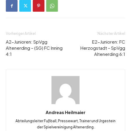
Vorheriger Artikel
Nächster Artikel
A2-Junioren: SpVgg
E2-Junioren: FC
Altenerding – (SG) FC Inning
Herzogstadt – SpVgg
4:1
Altenerding 6:1
Andreas Heilmaier
Abteilungsleiter Fußball, Pressewart, Trainer und Urgestein
der Spielvereinigung Altenerding.