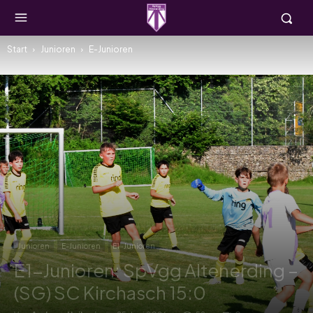
Start
Junioren
E-Junioren
Junioren
E-Junioren
E1-Junioren
E1-Junioren: SpVgg Altenerding –
(SG) SC Kirchasch 15:0