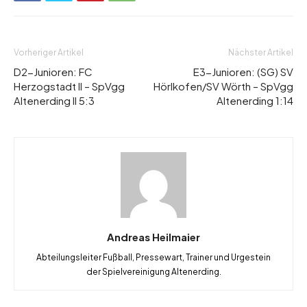
Vorheriger Artikel
Nächster Artikel
D2-Junioren: FC
E3-Junioren: (SG) SV
Herzogstadt II – SpVgg
Hörlkofen/SV Wörth – SpVgg
Altenerding II 5:3
Altenerding 1:14
Andreas Heilmaier
Abteilungsleiter Fußball, Pressewart, Trainer und Urgestein
der Spielvereinigung Altenerding.