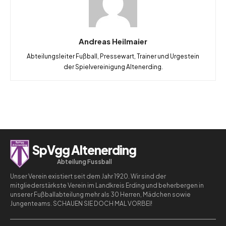
Andreas Heilmaier
Abteilungsleiter Fußball, Pressewart, Trainer und Urgestein
der Spielvereinigung Altenerding.
SpVgg Altenerding
Abteilung Fussball
Unser Verein existiert seit dem Jahr 1920. Wir sind der
mitgliederstärkste Verein im Landkreis Erding und beherbergen in
unserer Fußballabteilung mehr als 30 Herren, Mädchen sowie
Jungenteams. SCHAUEN SIE DOCH MAL VORBEI!