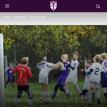
Start
Junioren
D-Junioren
Junioren
D-Junioren
D1-Junioren
SpVgg Altenerding – SG
Jetzendorf/Gerolsbach 2:0
Von
Andreas Heilmaier
-
28. Oktober 2017
1587
0