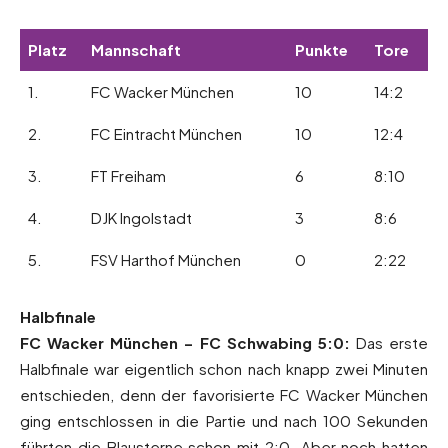
Platz
Mannschaft
Punkte
Tore
1.
FC Wacker München
10
14:2
2.
FC Eintracht München
10
12:4
3.
FT Freiham
6
8:10
4.
DJK Ingolstadt
3
8:6
5.
FSV Harthof München
0
2:22
Halbfinale
FC Wacker München – FC Schwabing 5:0:
Das erste
Halbfinale war eigentlich schon nach knapp zwei Minuten
entschieden, denn der favorisierte FC Wacker München
ging entschlossen in die Partie und nach 100 Sekunden
führten die Blausterne schon mit 2:0. Aber noch hatten