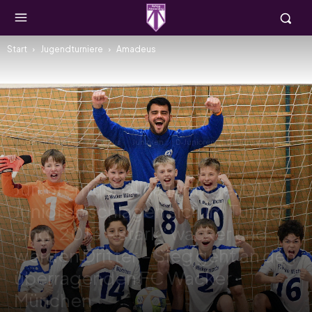
Start
Jugendturniere
Amadeus
Jugendturniere
Amadeus
Junioren
D-Junioren
D1-Junioren
Amadeus-
Juniorenfußballhallentage: D1-
Junioren schlagen sich im Turnier
„Jhg. 2013 – stark“ wacker und
werden Dritter – Sieg geht an den
überragenden FC Wacker
München