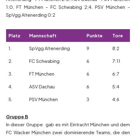
1:0, FT München – FC Schwabing 2:4, PSV München –
SpVgg Altenerding 0:2
Platz
Mannschaft
Punkte
Tore
1.
SpVgg Altenerding
9
8:2
2.
FC Schwabing
6
7:11
3.
FT München
6
6:7
4.
ASV Dachau
6
5:4
5.
PSV München
3
4:6
Gruppe B
In dieser Gruppe gab es mit Eintracht München und dem
FC Wacker München zwei dominierende Teams, die den