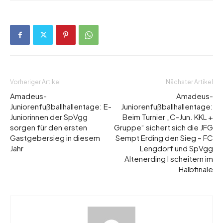
Vorheriger Artikel
Nächster Artikel
Amadeus-
Amadeus-
Juniorenfußballhallentage: E-
Juniorenfußballhallentage:
Juniorinnen der SpVgg
Beim Turnier „C-Jun. KKL +
sorgen für den ersten
Gruppe“ sichert sich die JFG
Gastgebersieg in diesem
Sempt Erding den Sieg – FC
Jahr
Lengdorf und SpVgg
Altenerding I scheitern im
Halbfinale