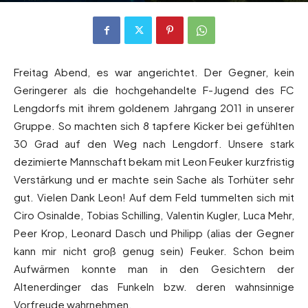
Von
Andreas Heilmaier
-
13. Mai 2018
1468
0
Freitag Abend, es war angerichtet. Der Gegner, kein
Geringerer als die hochgehandelte F-Jugend des FC
Lengdorfs mit ihrem goldenem Jahrgang 2011 in unserer
Gruppe. So machten sich 8 tapfere Kicker bei gefühlten
30 Grad auf den Weg nach Lengdorf. Unsere stark
dezimierte Mannschaft bekam mit Leon Feuker kurzfristig
Verstärkung und er machte sein Sache als Torhüter sehr
gut. Vielen Dank Leon! Auf dem Feld tummelten sich mit
Ciro Osinalde, Tobias Schilling, Valentin Kugler, Luca Mehr,
Peer Krop, Leonard Dasch und Philipp (alias der Gegner
kann mir nicht groß genug sein) Feuker. Schon beim
Aufwärmen konnte man in den Gesichtern der
Altenerdinger das Funkeln bzw. deren wahnsinnige
Vorfreude wahrnehmen.