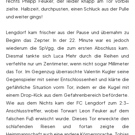
rechts Philipp Feuker, der leider knapp am Tor vorbei
zielte. Halbzeit, durchpusten, einen Schluck aus der Pulle
und weiter gings!
Lengdorf kam frischer aus der Pause und übernahm zu
Beginn das Zepter. In der 22. Minute war es jedoch
wiederum die SpVgg, die zum ersten Abschluss kam.
Diesmal tankte sich Luca Mehr durch die Reihen und
verfehlte nur um Zentimeter, wenn nicht sogar Millimeter
das Tor. Im Gegenzug überraschte Valentin Kugler seine
Gegenspieler mit seiner Entschlossenheit und klärte die
gefährliche Situation vorm Tor, indem er die Kugel mit
einem Drop-Kick aus dem Gefahrenbereich beförderte.
Wie aus dem Nichts kam der FC Lengdorf zum 2:3-
Anschlusstreffer, wobei Torwart Leon Feuker auf dem
falschen Fuß erwischt wurde. Dieses Tor erweckte den
schlafenden Riesen und fortan zeigte die
Heimmannschaft auch eine andere Körpersprache. Tobias