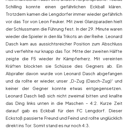
Schilling konnte einen gefährlichen Eckball klären.
Trotzdem kamen die Lengdorfer immer wieder gefährlich
vor das Tor von Leon Feuker. Mit zwei Glanzparaden hielt
der Schlussmann die Führung fest. In der 29. Minute waren
wieder die Spieler in den lila Trikots an der Reihe. Leonard
Dasch kam aus aussichtsreicher Position zum Abschluss
und verfehlte nur knapp das Tor. Mitte der zweiten Hälfte
zeigte die F5 wieder ihr Kämpferherz. Mit vereinten
Kräften blockten sie Schüsse des Gegners ab. Ein
Abpraller davon wurde von Leonard Dasch abgefangen
und da rollte er wieder, unser „D-Zug (Dasch-Zug)“ und
keiner der Gegner konnte etwas entgegensetzen.
Leonard Dasch ließ sich nicht zweimal bitten und knallte
das Ding links unten in die Maschen – 4:2. Kurze Zeit
darauf gab es Eckball für den FC Lengdorf. Dieser
Eckstoß passierte Freund und Feind und rollte unglücklich
direkt ins Tor. Somit stand es nur noch 4:3.