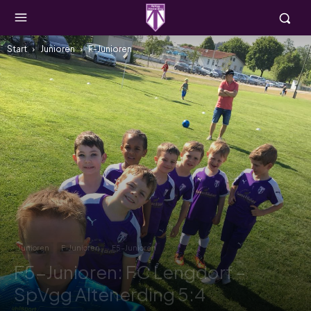
Start
Junioren
F-Junioren
Junioren
F-Junioren
F5-Junioren
F5-Junioren: FC Lengdorf –
SpVgg Altenerding 5:4