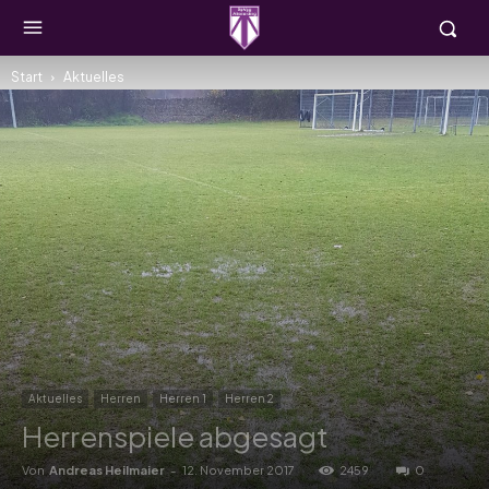
Start
Aktuelles
Aktuelles
Herren
Herren 1
Herren 2
Herrenspiele abgesagt
Von
Andreas Heilmaier
-
12. November 2017
2459
0