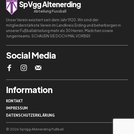
SpVgg Altenerding
Abteilung Fussball
Unser Verein existiert seit dem Jahr 1920. Wir sind der
mitgliederstärkste Verein im Landkreis Erding und beherbergen in
unserer Fußballabteilung mehr als 30 Herren, Mädchen sowie
Jungenteams. SCHAUEN SIE DOCH MAL VORBEI!
Social Media
Information
KONTAKT
IMPRESSUM
DATENSCHUTZERKLÄRUNG
© 2026 SpVgg Altenerding Fußball