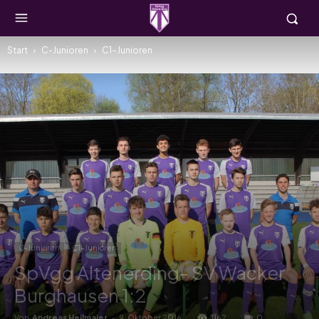
Start
C-Junioren
C1-Junioren
C-Junioren
C1-Junioren
SpVgg Altenerding- SV Wacker
Burghausen 1:2
Von
Andreas Heilmaier
-
9. Oktober 2016
1162
0