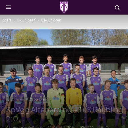
Start
C-Junioren
C1-Junioren
C-Junioren
C1-Junioren
SpVgg Altenerding – TuS Raubling
2:0
Von
Andreas Heilmaier
-
23. Oktober 2016
1253
0