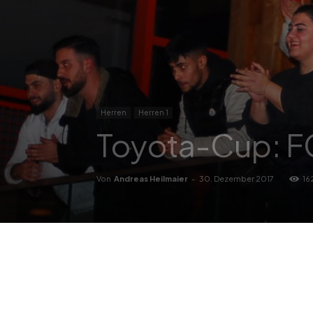
Herren
Herren 1
Toyota-Cup: FC
Von
Andreas Heilmaier
-
30. Dezember 2017
16