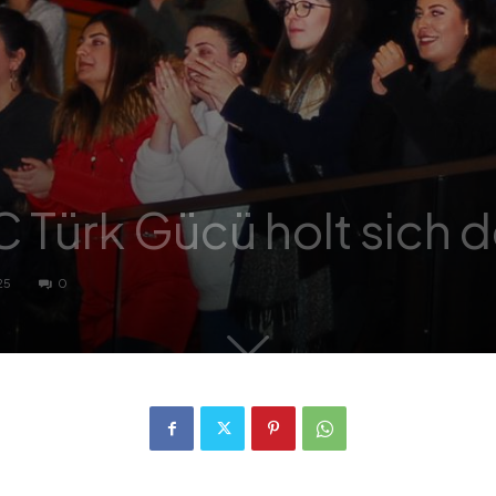
 Türk Gücü holt sich d
25
0