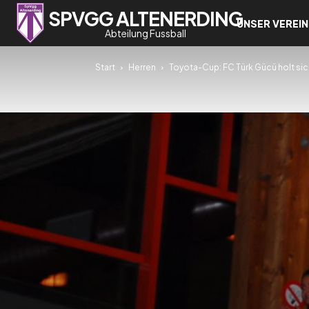
SPVGG ALTENERDING
UNSER VEREIN
Abteilung Fussball
Start
Herren
Toyota-Cup: FC Türk Gücü holt sic