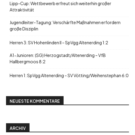
Lipp-Cup: Wettbewerb erfreut sich weiterhin großer
Attraktivität
Jugendleiter-Tagung: Verschärfte Maßnahmen erfordern
große Disziplin
Herren 3: SV Hohenlinden II – SpVgg Altenerding 1:2
A1-Junioren: (SG) Herzogstadt/Altenerding – VfB
Hallbergmoos 8:2
Herren 1: SpVgg Altenerding – SV Vötting/Weihenstephan 6:0
NEUESTE KOMMENTARE
ARCHIV