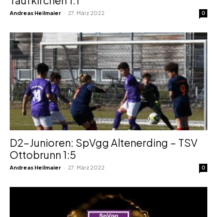
Taufkirchen 1:1
-
Andreas Heilmaier
27. März 2022
0
D2-Junioren: SpVgg Altenerding – TSV
Ottobrunn 1:5
-
Andreas Heilmaier
27. März 2022
0