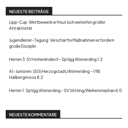
NEUESTE BEITRÄGE
Lipp-Cup: Wettbewerb erfreut sich weiterhin großer
Attraktivität
Jugendleiter-Tagung: Verschärfte Maßnahmen erfordern
große Disziplin
Herren 3: SV Hohenlinden II – SpVgg Altenerding 1:2
A1-Junioren: (SG) Herzogstadt/Altenerding – VfB
Hallbergmoos 8:2
Herren 1: SpVgg Altenerding – SV Vötting/Weihenstephan 6:0
NEUESTE KOMMENTARE