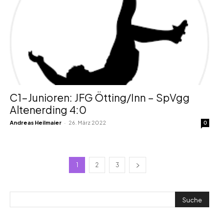
C1-Junioren: JFG Ötting/Inn – SpVgg
Altenerding 4:0
-
Andreas Heilmaier
26. März 2022
0
1
2
3