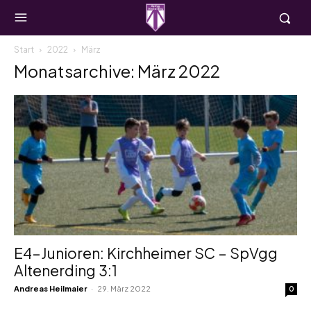
Start
2022
März
Monatsarchive: März 2022
E4-Junioren: Kirchheimer SC – SpVgg
Altenerding 3:1
-
Andreas Heilmaier
29. März 2022
0