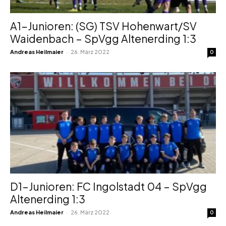
A1-Junioren: (SG) TSV Hohenwart/SV
Waidenbach – SpVgg Altenerding 1:3
-
Andreas Heilmaier
26. März 2022
0
D1-Junioren: FC Ingolstadt 04 – SpVgg
Altenerding 1:3
-
Andreas Heilmaier
26. März 2022
0