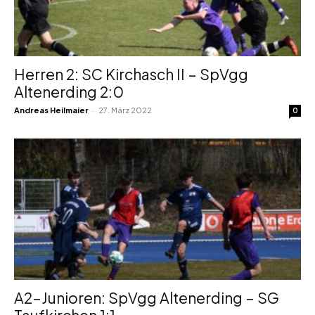
Herren 2: SC Kirchasch II – SpVgg
Altenerding 2:0
-
Andreas Heilmaier
27. März 2022
0
A2-Junioren: SpVgg Altenerding – SG