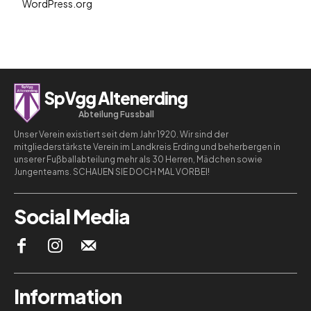
WordPress.org
SpVgg Altenerding
Abteilung Fussball
Unser Verein existiert seit dem Jahr 1920. Wir sind der
mitgliederstärkste Verein im Landkreis Erding und beherbergen in
unserer Fußballabteilung mehr als 30 Herren, Mädchen sowie
Jungenteams. SCHAUEN SIE DOCH MAL VORBEI!
Social Media
Information