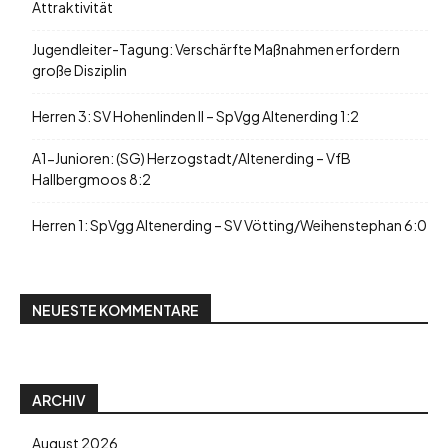
Attraktivität
Jugendleiter-Tagung: Verschärfte Maßnahmen erfordern
große Disziplin
Herren 3: SV Hohenlinden II – SpVgg Altenerding 1:2
A1-Junioren: (SG) Herzogstadt/Altenerding – VfB
Hallbergmoos 8:2
Herren 1: SpVgg Altenerding – SV Vötting/Weihenstephan 6:0
NEUESTE KOMMENTARE
ARCHIV
August 2026