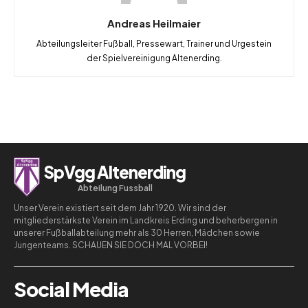
Andreas Heilmaier
Abteilungsleiter Fußball, Pressewart, Trainer und Urgestein
der Spielvereinigung Altenerding.
SpVgg Altenerding
Abteilung Fussball
Unser Verein existiert seit dem Jahr 1920. Wir sind der
mitgliederstärkste Verein im Landkreis Erding und beherbergen in
unserer Fußballabteilung mehr als 30 Herren, Mädchen sowie
Jungenteams. SCHAUEN SIE DOCH MAL VORBEI!
Social Media