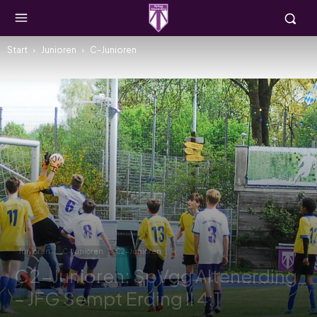
Start
Junioren
C-Junioren
Junioren
C-Junioren
C2-Junioren
C2-Junioren: SpVgg Altenerding
– JFG Sempt Erding II 4:1