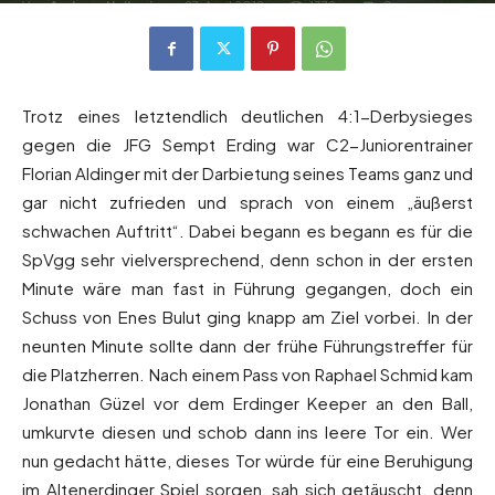
Von
Andreas Heilmaier
-
27. April 2019
1379
0
Trotz eines letztendlich deutlichen 4:1-Derbysieges
gegen die JFG Sempt Erding war C2-Juniorentrainer
Florian Aldinger mit der Darbietung seines Teams ganz und
gar nicht zufrieden und sprach von einem „äußerst
schwachen Auftritt“. Dabei begann es begann es für die
SpVgg sehr vielversprechend, denn schon in der ersten
Minute wäre man fast in Führung gegangen, doch ein
Schuss von Enes Bulut ging knapp am Ziel vorbei. In der
neunten Minute sollte dann der frühe Führungstreffer für
die Platzherren. Nach einem Pass von Raphael Schmid kam
Jonathan Güzel vor dem Erdinger Keeper an den Ball,
umkurvte diesen und schob dann ins leere Tor ein. Wer
nun gedacht hätte, dieses Tor würde für eine Beruhigung
im Altenerdinger Spiel sorgen, sah sich getäuscht, denn