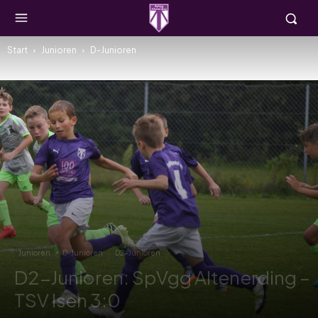
Start
Junioren
D-Junioren
Junioren
D-Junioren
D2-Junioren
D2-Junioren: SpVgg Altenerding –
TSV Isen 3:0