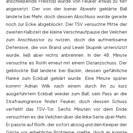
anschließende Freistoß wurde von Feuker etwas zu tief
angesetzt. Der von der Isener Abwehr geklärte Ball
landete bei Mehr, doch dessen Abschluss wurde gerade
noch zur Ecke abgeblockt. Der TSV versuchte Mitte der
zweiten Halbzeit die kleine Verschnaufpause der Veilchen
zum Anschlusstor zu nutzen, doch die aufmerksame
Defensive, die von Brand und Lewin Skupnik unterstützt
wurde, ließ aber nichts anbrennen. In der 48. Minute
versuchte es Roith erneut mit einem Distanzschuss. Der
geblockte Ball landete bei Backin, dessen gefährliche
Flanke zum Eckball geklärt wurde. Eine Minute später
kommt Adrian Wilk nach einem durch ihn zu kurz
ausgeführtem Eckball wieder zum Ball, sein Pass an die
Strafraumgrenze findet Feuker, doch dessen Schuss
verfehlt das TSV-Tor. Sechs Minuten vor dem Ende
versuchten es die Veilchen über die linke Seite über Mehr,
Er passte auf Roith, der sofort abzog und den Keeper der
Gäste vor erhebliche Probleme stellte, doch er konnte