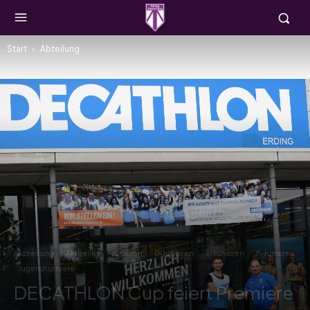
Start
Abteilung
Abteilung
Aktuelles
Junioren
D-Junioren
E-Junioren
F-Junioren
Jugendturniere
DECATHLON Cup feiert Premiere