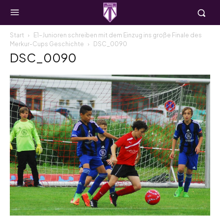
Start
E1-Junioren schreiben mit dem Einzug ins große Finale des
Merkur-Cups Geschichte
DSC_0090
DSC_0090