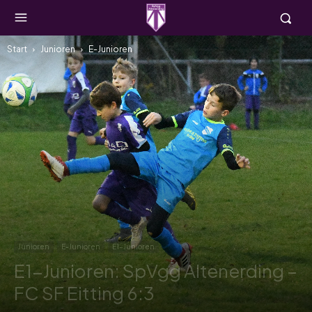
Start
Junioren
E-Junioren
Junioren
E-Junioren
E1-Junioren
E1-Junioren: SpVgg Altenerding –
FC SF Eitting 6:3