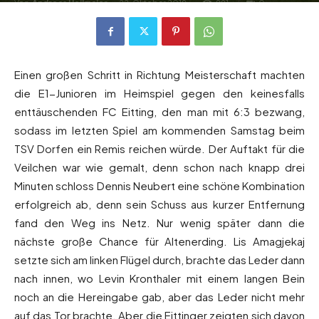
Von
Andreas Heilmaier
-
22. Oktober 2019
991
0
Einen großen Schritt in Richtung Meisterschaft machten
die E1-Junioren im Heimspiel gegen den keinesfalls
enttäuschenden FC Eitting, den man mit 6:3 bezwang,
sodass im letzten Spiel am kommenden Samstag beim
TSV Dorfen ein Remis reichen würde. Der Auftakt für die
Veilchen war wie gemalt, denn schon nach knapp drei
Minuten schloss Dennis Neubert eine schöne Kombination
erfolgreich ab, denn sein Schuss aus kurzer Entfernung
fand den Weg ins Netz. Nur wenig später dann die
nächste große Chance für Altenerding. Lis Amagjekaj
setzte sich am linken Flügel durch, brachte das Leder dann
nach innen, wo Levin Kronthaler mit einem langen Bein
noch an die Hereingabe gab, aber das Leder nicht mehr
auf das Tor brachte. Aber die Eittinger zeigten sich davon