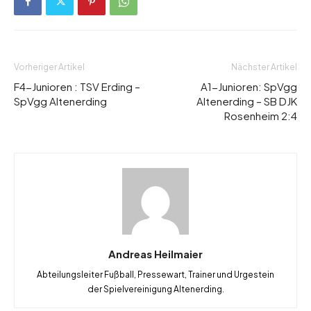
Vorheriger Artikel
Nächster Artikel
F4-Junioren : TSV Erding –
A1-Junioren: SpVgg
SpVgg Altenerding
Altenerding – SB DJK
Rosenheim 2:4
Andreas Heilmaier
Abteilungsleiter Fußball, Pressewart, Trainer und Urgestein
der Spielvereinigung Altenerding.