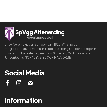
SpVgg Altenerding
Abteilung Fussball
Unser Verein existiert seit dem Jahr 1920. Wir sind der
mitgliederstärkste Verein im Landkreis Erding und beherbergen in
unserer Fußballabteilung mehr als 30 Herren, Mädchen sowie
Jungenteams. SCHAUEN SIE DOCH MAL VORBEI!
Social Media
Information