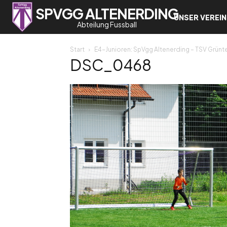
SPVGG ALTENERDING
UNSER VEREIN
Abteilung Fussball
Start
E4-Junioren: SpVgg Altenerding – TSV Grünt
DSC_0468