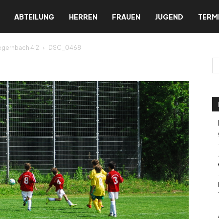
ABTEILUNG
HERREN
FRAUEN
JUGEND
TERM
egernbach 4:2
DSC_0468