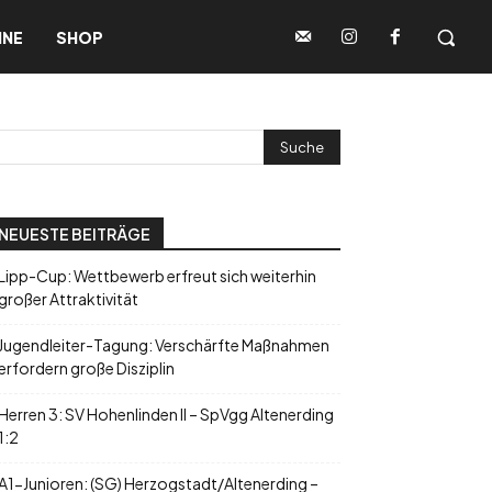
INE
SHOP
NEUESTE BEITRÄGE
Lipp-Cup: Wettbewerb erfreut sich weiterhin
großer Attraktivität
Jugendleiter-Tagung: Verschärfte Maßnahmen
erfordern große Disziplin
Herren 3: SV Hohenlinden II – SpVgg Altenerding
1:2
A1-Junioren: (SG) Herzogstadt/Altenerding –