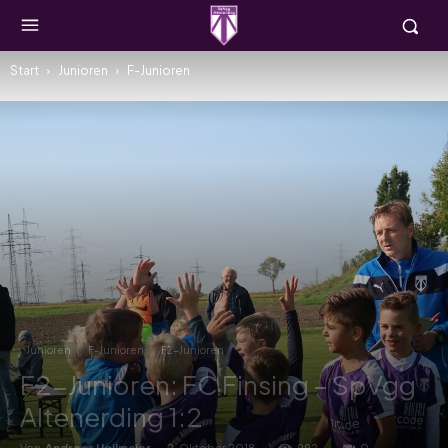
Start
Junioren
F-Junioren
Junioren
F-Junioren
F2-Junioren
F2-Junioren: FC Finsing – SpVgg
Altenerding 1:2
Von
Andreas Heilmaier
-
2. Oktober 2018
992
0