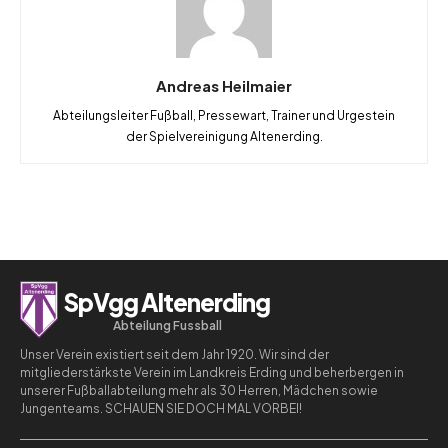
Andreas Heilmaier
Abteilungsleiter Fußball, Pressewart, Trainer und Urgestein
der Spielvereinigung Altenerding.
SpVgg Altenerding
Abteilung Fussball
Unser Verein existiert seit dem Jahr 1920. Wir sind der
mitgliederstärkste Verein im Landkreis Erding und beherbergen in
unserer Fußballabteilung mehr als 30 Herren, Mädchen sowie
Jungenteams. SCHAUEN SIE DOCH MAL VORBEI!