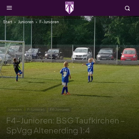
Start
Junioren
F-Junioren
Junioren
F-Junioren
F4-Junioren
F4-Junioren: BSG Taufkirchen –
SpVgg Altenerding 1:4