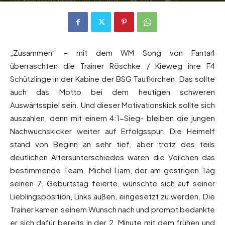
Von
Andreas Heilmaier
-
23. Juni 2018
1094
0
„Zusammen“ – mit dem WM Song von Fanta4
überraschten die Trainer Röschke / Kieweg ihre F4
Schützlinge in der Kabine der BSG Taufkirchen. Das sollte
auch das Motto bei dem heutigen schweren
Auswärtsspiel sein. Und dieser Motivationskick sollte sich
auszahlen, denn mit einem 4:1-Sieg- bleiben die jungen
Nachwuchskicker weiter auf Erfolgsspur. Die Heimelf
stand von Beginn an sehr tief, aber trotz des teils
deutlichen Altersunterschiedes waren die Veilchen das
bestimmende Team. Michel Liam, der am gestrigen Tag
seinen 7. Geburtstag feierte, wünschte sich auf seiner
Lieblingsposition, Links außen, eingesetzt zu werden. Die
Trainer kamen seinem Wunsch nach und prompt bedankte
er sich dafür bereits in der 2. Minute mit dem frühen und