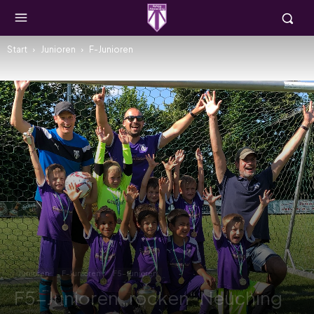
Start
Junioren
F-Junioren
Junioren
F-Junioren
F5-Junioren
F5-Junioren „rocken“ Neuching