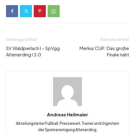
Vorheriger Artikel
Nächster Artikel
SV Waldperlach I – SpVgg
Merkur CUP: Das große
Altenerding I 3:0
Finale naht
Andreas Heilmaier
Abteilungsleiter Fußball, Pressewart, Trainer und Urgestein
der Spielvereinigung Altenerding.