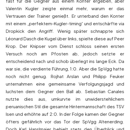
fast für die Gegner aus einem Konter ergeben, aber
Valentin Kugler zeigte einmal mehr, warum er das
Vertrauen der Trainer genießt. Er unterband den Konter
mit einem „perfektem-Kugler-timing“ und entschärfte via
Dropkick den Angriff. Wenig später schnappte sich
Léonard Dasch die Kugel über links, spielte diese auf Peer
Krop. Der Knipser vom Dienst schloss seinen ersten
Versuch noch am Pfosten ab, jedoch setzte er
entscheidend nach und schob überlegt ins lange Eck. Da
war sie, die verdiente Führung, 1:0. Aber die SpVgg hatte
noch nicht genug. Rojhat Arslan und Philipp Feuker
unternahmen eine gemeinsame Verfolgungsjagd und
luchsten dem Gegner den Ball ab. Sebastian Canales
nutzte dies aus, umkurvte im unwiderstehlichem
peruanischen Stil die gesamte Hintermannschaft des TSV
Isen und erhöhte auf 2:0. In der Folge kamen der Gegner
öfters gefährlich vor das Tor der SpVgg Altenerding.
Doch Karl Hanslmaier behielt stets den Überblick und