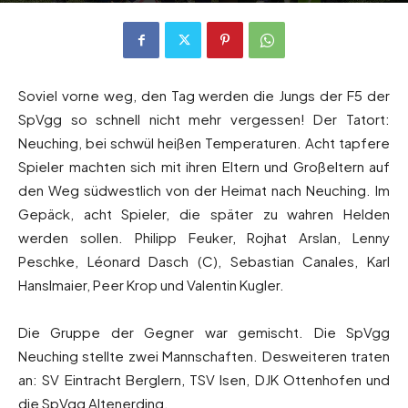
Von
Andreas Heilmaier
-
10. Juli 2018
1226
0
Soviel vorne weg, den Tag werden die Jungs der F5 der
SpVgg so schnell nicht mehr vergessen! Der Tatort:
Neuching, bei schwül heißen Temperaturen. Acht tapfere
Spieler machten sich mit ihren Eltern und Großeltern auf
den Weg südwestlich von der Heimat nach Neuching. Im
Gepäck, acht Spieler, die später zu wahren Helden
werden sollen. Philipp Feuker, Rojhat Arslan, Lenny
Peschke, Léonard Dasch (C), Sebastian Canales, Karl
Hanslmaier, Peer Krop und Valentin Kugler.
Die Gruppe der Gegner war gemischt. Die SpVgg
Neuching stellte zwei Mannschaften. Desweiteren traten
an: SV Eintracht Berglern, TSV Isen, DJK Ottenhofen und
die SpVgg Altenerding.