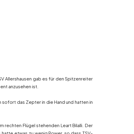
V Allershausen gab es für den Spitzenreiter
ient anzusehen ist.
n sofort das Zepter in die Hand und hatten in
 rechten Flügel stehenden Leart Bilalli. Der
s hatte etwas zu wenig Power, so dass TSV-