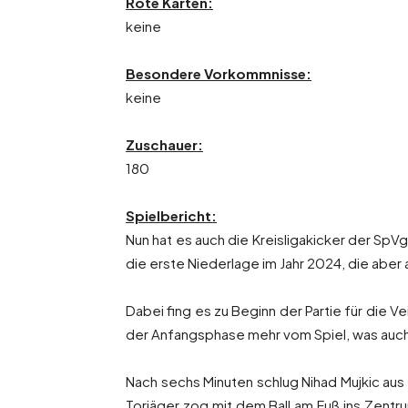
Rote Karten:
keine
Besondere Vorkommnisse:
keine
Zuschauer:
180
Spielbericht:
Nun hat es auch die Kreisligakicker der Sp
die erste Niederlage im Jahr 2024, die aber
Dabei fing es zu Beginn der Partie für die V
der Anfangsphase mehr vom Spiel, was auch 
Nach sechs Minuten schlug Nihad Mujkic aus 
Torjäger zog mit dem Ball am Fuß ins Zent