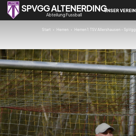
SPVGG ALTENERDING
UNSER VEREIN
Abteilung Fussball
Start
Herren
Herren 1: TSV Allershausen – SpVgg