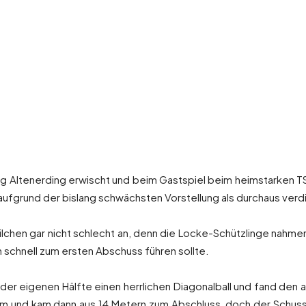
Vgg Altenerding erwischt und beim Gastspiel beim heimstarken TS
 aufgrund der bislang schwächsten Vorstellung als durchaus verd
eilchen gar nicht schlecht an, denn die Locke-Schützlinge nahme
schnell zum ersten Abschuss führen sollte.
der eigenen Hälfte einen herrlichen Diagonalball und fand den am
rum und kam dann aus 14 Metern zum Abschluss, doch der Schus