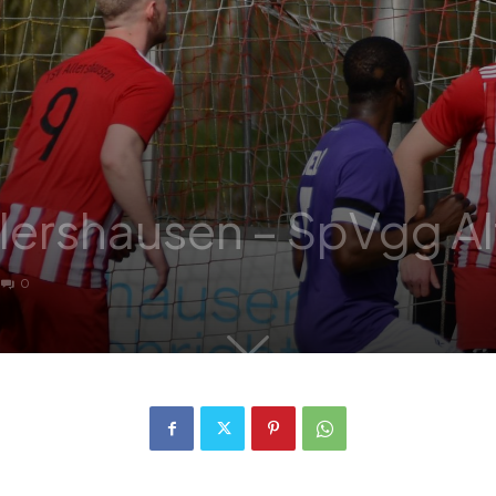
Allershausen – SpVgg A
0