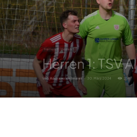
Herren
Herren 1
Herren 1: TSV 
Von
Andreas Heilmaier
-
30. März 2024
254