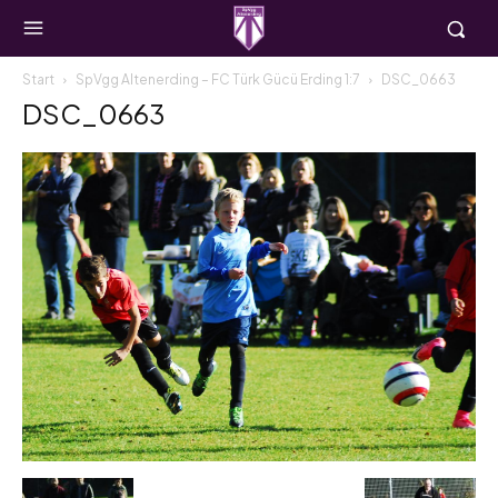
Start
SpVgg Altenerding – FC Türk Gücü Erding 1:7
DSC_0663
DSC_0663