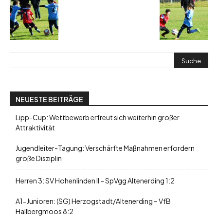
NEUESTE BEITRÄGE
Lipp-Cup: Wettbewerb erfreut sich weiterhin großer
Attraktivität
Jugendleiter-Tagung: Verschärfte Maßnahmen erfordern
große Disziplin
Herren 3: SV Hohenlinden II – SpVgg Altenerding 1:2
A1-Junioren: (SG) Herzogstadt/Altenerding – VfB
Hallbergmoos 8:2