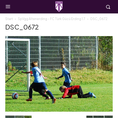
Start
SpVgg Altenerding – FC Türk Gücü Erding 1:7
DSC_0672
DSC_0672