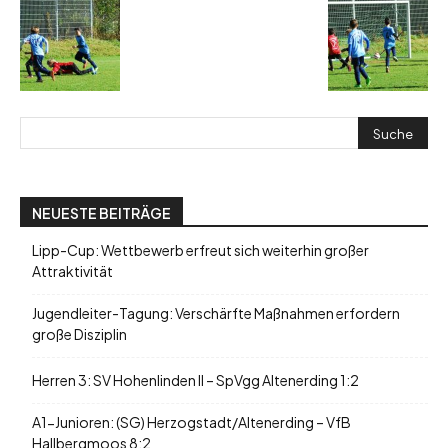
NEUESTE BEITRÄGE
Lipp-Cup: Wettbewerb erfreut sich weiterhin großer
Attraktivität
Jugendleiter-Tagung: Verschärfte Maßnahmen erfordern
große Disziplin
Herren 3: SV Hohenlinden II – SpVgg Altenerding 1:2
A1-Junioren: (SG) Herzogstadt/Altenerding – VfB
Hallbergmoos 8:2