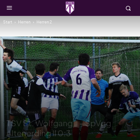
Start
Herren
Herren 2
Herren
Herren 2
TSV St. Wolfgang II – SpVgg
Altenerding II 0:3