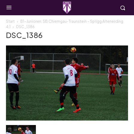
Start
B1-Junioren: SB Chiemgau-Traunstein – SpVgg Altenerding
4:1
DSC_1386
DSC_1386