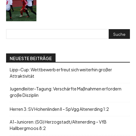
NEUESTE BEITRÄGE
Lipp-Cup: Wettbewerb erfreut sich weiterhin großer
Attraktivität
Jugendleiter-Tagung: Verschärfte Maßnahmen erfordern
große Disziplin
Herren 3: SV Hohenlinden II – SpVgg Altenerding 1:2
A1-Junioren: (SG) Herzogstadt/Altenerding – VfB
Hallbergmoos 8:2