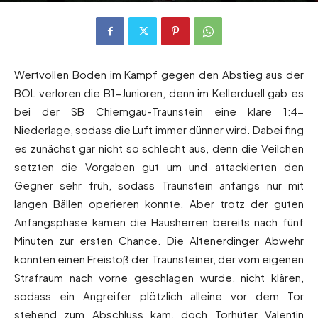
Von
Andreas Heilmaier
-
28. Oktober 2018
1080
0
Wertvollen Boden im Kampf gegen den Abstieg aus der
BOL verloren die B1-Junioren, denn im Kellerduell gab es
bei der SB Chiemgau-Traunstein eine klare 1:4-
Niederlage, sodass die Luft immer dünner wird. Dabei fing
es zunächst gar nicht so schlecht aus, denn die Veilchen
setzten die Vorgaben gut um und attackierten den
Gegner sehr früh, sodass Traunstein anfangs nur mit
langen Bällen operieren konnte. Aber trotz der guten
Anfangsphase kamen die Hausherren bereits nach fünf
Minuten zur ersten Chance. Die Altenerdinger Abwehr
konnten einen Freistoß der Traunsteiner, der vom eigenen
Strafraum nach vorne geschlagen wurde, nicht klären,
sodass ein Angreifer plötzlich alleine vor dem Tor
stehend zum Abschluss kam, doch Torhüter Valentin