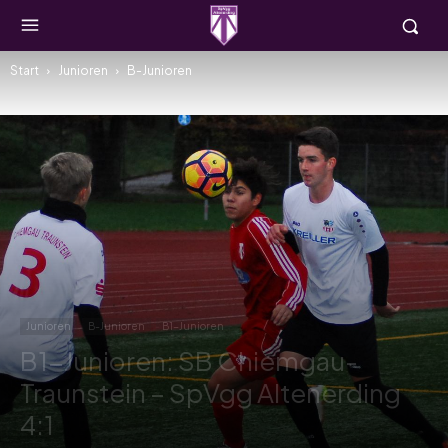
Start
Junioren
B-Junioren
Junioren
B-Junioren
B1-Junioren
B1-Junioren: SB Chiemgau-
Traunstein – SpVgg Altenerding
4:1