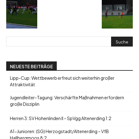
NEUESTE BEITRÄGE
Lipp-Cup: Wettbewerb erfreut sich weiterhin großer
Attraktivität
Jugendleiter-Tagung: Verschärfte Maßnahmen erfordern
große Disziplin
Herren 3: SV Hohenlinden II – SpVgg Altenerding 1:2
A1-Junioren: (SG) Herzogstadt/Altenerding – VfB
Hallbergmoos 8:2