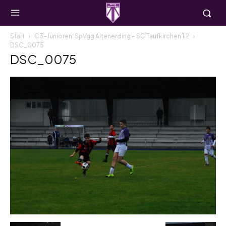
Start
C3-Junioren: SpVgg Altenerding – SG Taufkirchen 1:2
DSC_0075
DSC_0075