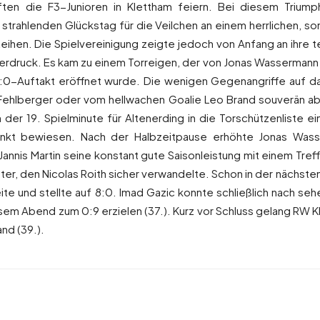
rften die F3-Junioren in Klettham feiern. Bei diesem Tri
 strahlenden Glückstag für die Veilchen an einem herrlichen,
 Reihen. Die Spielvereinigung zeigte jedoch von Anfang an ihre 
rdruck. Es kam zu einem Torreigen, der von Jonas Wassermann be
:0-Auftakt eröffnet wurde. Die wenigen Gegenangriffe auf 
ehlberger oder vom hellwachen Goalie Leo Brand souverän abg
 der 19. Spielminute für Altenerding in die Torschützenliste ei
tinkt bewiesen. Nach der Halbzeitpause erhöhte Jonas Wass
Jannis Martin seine konstant gute Saisonleistung mit einem Tref
er, den Nicolas Roith sicher verwandelte. Schon in der nächst
 Seite und stellte auf 8:0. Imad Gazic konnte schließlich nach 
iesem Abend zum 0:9 erzielen (37.). Kurz vor Schluss gelang RW 
nd (39.).