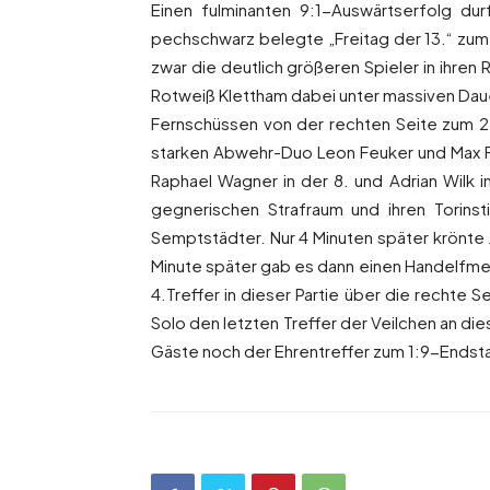
Einen fulminanten 9:1-Auswärtserfolg du
pechschwarz belegte „Freitag der 13.“ zum
zwar die deutlich größeren Spieler in ihren
Rotweiß Klettham dabei unter massiven Daue
Fernschüssen von der rechten Seite zum 2
starken Abwehr-Duo Leon Feuker und Max F
Raphael Wagner in der 8. und Adrian Wilk in
gegnerischen Strafraum und ihren Torins
Semptstädter. Nur 4 Minuten später krönte 
Minute später gab es dann einen Handelfmet
4.Treffer in dieser Partie über die rechte
Solo den letzten Treffer der Veilchen an d
Gäste noch der Ehrentreffer zum 1:9-Endsta