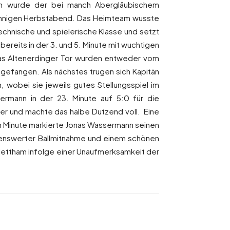
umph wurde der bei manch Abergläubischem
 sonnigen Herbstabend. Das Heimteam wusste
technische und spielerische Klasse und setzt
reits in der 3. und 5. Minute mit wuchtigen
das Altenerdinger Tor wurden entweder vom
efangen. Als nächstes trugen sich Kapitän
n, wobei sie jeweils gutes Stellungsspiel im
ermann in der 23. Minute auf 5:0 für die
fer und machte das halbe Dutzend voll. Eine
en Minute markierte Jonas Wassermann seinen
sehenswerter Ballmitnahme und einem schönen
Klettham infolge einer Unaufmerksamkeit der