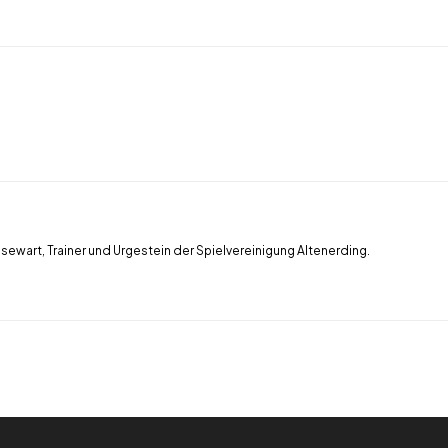
ssewart, Trainer und Urgestein der Spielvereinigung Altenerding.