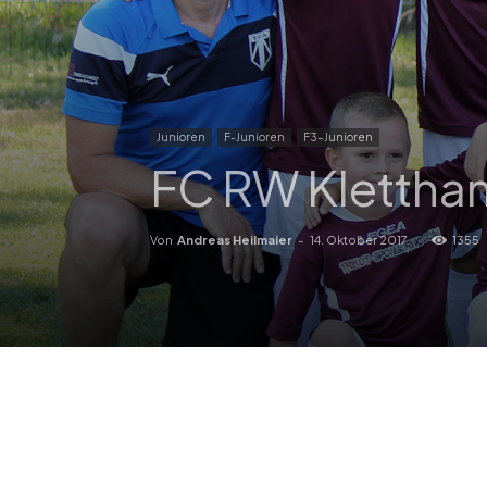
Junioren
F-Junioren
F3-Junioren
FC RW Klettham
Von
Andreas Heilmaier
-
14. Oktober 2017
1355