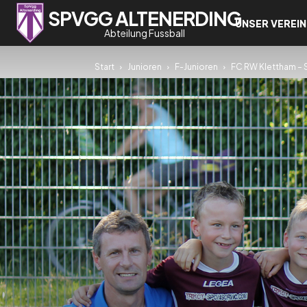
SPVGG ALTENERDING
UNSER VEREIN
Abteilung Fussball
Start
Junioren
F-Junioren
FC RW Klettham – S