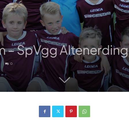
 – SpVgg Altenerding 
0