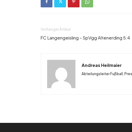
Vorheriger Artikel
FC Langengeisling – SpVgg Altenerding 5:4
Andreas Heilmaier
Abteilungsleiter Fußball, Pre