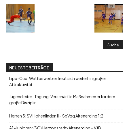
NEUESTE BEITRÄGE
Lipp-Cup: Wettbewerb erfreut sich weiterhin großer
Attraktivität
Jugendleiter-Tagung: Verschärfte Maßnahmen erfordern
große Disziplin
Herren 3: SV Hohenlinden II – SpVgg Altenerding 1:2
A1-Junioren: (SG) Herzogstadt/Altenerding – VfB