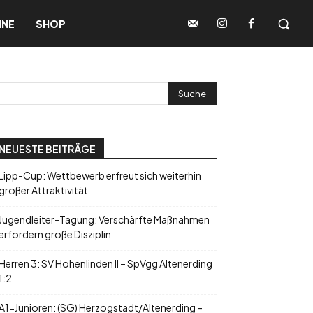
INE
SHOP
NEUESTE BEITRÄGE
Lipp-Cup: Wettbewerb erfreut sich weiterhin
großer Attraktivität
Jugendleiter-Tagung: Verschärfte Maßnahmen
erfordern große Disziplin
Herren 3: SV Hohenlinden II – SpVgg Altenerding
1:2
A1-Junioren: (SG) Herzogstadt/Altenerding –