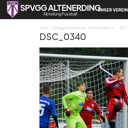
SPVGG ALTENERDING
UNSER VEREIN
Abteilung Fussball
Start
SpVgg Altenerding – SG Schwaig 3:6
DSC
DSC_0340