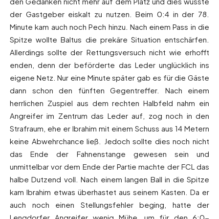
den Gedanken nicht mehr auf dem Platz und dies wusste
der Gastgeber eiskalt zu nutzen. Beim 0:4 in der 78.
Minute kam auch noch Pech hinzu. Nach einem Pass in die
Spitze wollte Baltus die prekäre Situation entschärfen.
Allerdings sollte der Rettungsversuch nicht wie erhofft
enden, denn der beförderte das Leder unglücklich ins
eigene Netz. Nur eine Minute später gab es für die Gäste
dann schon den fünften Gegentreffer. Nach einem
herrlichen Zuspiel aus dem rechten Halbfeld nahm ein
Angreifer im Zentrum das Leder auf, zog noch in den
Strafraum, ehe er Ibrahim mit einem Schuss aus 14 Metern
keine Abwehrchance ließ. Jedoch sollte dies noch nicht
das Ende der Fahnenstange gewesen sein und
unmittelbar vor dem Ende der Partie machte der FCL das
halbe Dutzend voll. Nach einem langen Ball in die Spitze
kam Ibrahim etwas überhastet aus seinem Kasten. Da er
auch noch einen Stellungsfehler beging, hatte der
Lengdorfer Angreifer wenig Mühe, um für den 6:0-