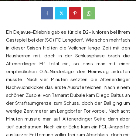
Von
Andreas Heilmaier
-
27. Mai 2022
696
0
Ein Dejavue-Erlebnis gab es für die B2-Junioren bei ihrem
Gastspiel bei der (SG) FC Lengdorf. Wie schon mehrfach
in dieser Saison hielten die Veilchen lange Zeit mit den
Hausherren mit, doch in der Schlussphase brach die
Altenerdinger Elf total ein, so dass man mit einer
empfindlichen 0:6-Niederlage den Heimweg antreten
musste. Nach vier Minuten setzten die Altenerdinger
Nachwuchskicker das erste Ausrufezeichen. Nach einem
schönen Zuspiel von Tamarat Dubale kam Diego Baltus an
der Strafraumgrenze zum Schuss, doch der Ball ging um
wenige Zentimeter am Lengdorfer Tor vorbei. Nach acht
Minuten musste man auf Altenerdinger Seite dann aber
tief durchatmen. Nach einer Ecke kam ein FCL-Angreifer
aus kurzer Entfernung völlig frei zum Abschluss, doch mit