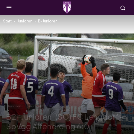
Start
Junioren
B-Junioren
Junioren
B-Junioren
B2-Junioren
B2-Junioren: (SG) FC Lengdorf –
SpVgg Altenerding 6:0