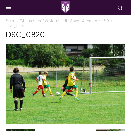
Start
E4-Junioren: RW Klettham II – SpVgg Altenerding 8:0
DSC_0820
DSC_0820