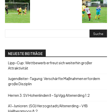
NEUESTE BEITRÄGE
Lipp-Cup: Wettbewerb erfreut sich weiterhin großer
Attraktivität
Jugendleiter-Tagung: Verschärfte Maßnahmen erfordern
große Disziplin
Herren 3: SV Hohenlinden II – SpVgg Altenerding 1:2
A1-Junioren: (SG) Herzogstadt/Altenerding – VfB
Hallbergmoos 8:2