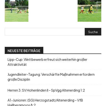
NEUESTE BEITRÄGE
Lipp-Cup: Wettbewerb erfreut sich weiterhin großer
Attraktivität
Jugendleiter-Tagung: Verschärfte Maßnahmen erfordern
große Disziplin
Herren 3: SV Hohenlinden II – SpVgg Altenerding 1:2
A1-Junioren: (SG) Herzogstadt/Altenerding – VfB
Hallbergmoos 8:2