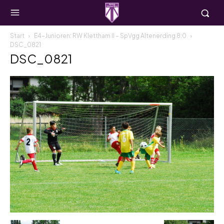
Start
E4-Junioren: RW Klettham II – SpVgg Altenerding 8:0
DSC_0821
DSC_0821