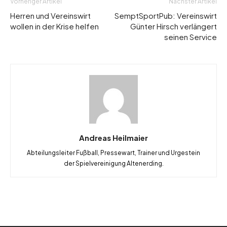
Vorheriger Artikel
Nächster Artikel
Herren und Vereinswirt
SemptSportPub: Vereinswirt
wollen in der Krise helfen
Günter Hirsch verlängert
seinen Service
Andreas Heilmaier
Abteilungsleiter Fußball, Pressewart, Trainer und Urgestein
der Spielvereinigung Altenerding.