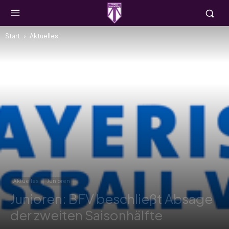
Start
Aktuelles
Aktuelles
Junioren
Junioren: BFV beschließt Absage
der zweiten Saisonhälfte