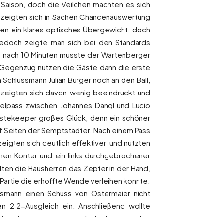
Saison, doch die Veilchen machten es sich
 zeigten sich in Sachen Chancenauswertung
nen ein klares optisches Übergewicht, doch
 Jedoch zeigte man sich bei den Standards
und nach 10 Minuten musste der Wartenberger
m Gegenzug nutzen die Gäste dann die erste
Schlussmann Julian Burger noch an den Ball,
r zeigten sich davon wenig beeindruckt und
elpass zwischen Johannes Dangl und Lucio
stekeeper großes Glück, denn ein schöner
auf Seiten der Semptstädter. Nach einem Pass
eigten sich deutlich effektiver und nutzten
inen Konter und ein links durchgebrochener
ten die Hausherren das Zepter in der Hand,
Partie die erhoffte Wende verleihen konnte.
smann einen Schuss von Ostermaier nicht
n 2:2-Ausgleich ein. Anschließend wollte