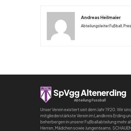
Andreas Heilmaier
Abteilungsleiter Fußball, Pre
SpVgg Altenerding
Abteilung Fussball
Unser Verein existiert seit dem Jahr 1920. Wir sin
mitgliederstärkste Verein im Landkreis Erding u
beherbergen in unserer Fußballabteilung mehr a
Herren, Mädchen sowie Jungenteams. SCHAUEN