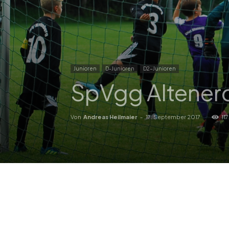
Junioren
D-Junioren
D2-Junioren
SpVgg Altenerd
Von
Andreas Heilmaier
-
17. September 2017
11