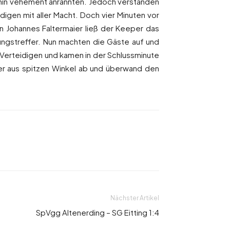
hin vehement anrannten. Jedoch verstanden
digen mit aller Macht. Doch vier Minuten vor
Johannes Faltermaier ließ der Keeper das
rungstreffer. Nun machten die Gäste auf und
 Verteidigen und kamen in der Schlussminute
rer aus spitzen Winkel ab und überwand den
Nächster Artikel
SpVgg Altenerding – SG Eitting 1:4