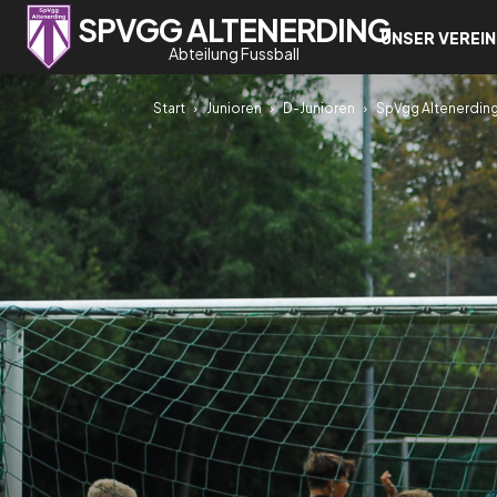
SPVGG ALTENERDING
UNSER VEREIN
Abteilung Fussball
Start
Junioren
D-Junioren
SpVgg Altenerding