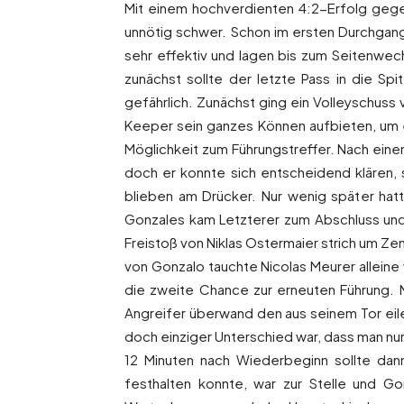
Mit einem hochverdienten 4:2-Erfolg gege
unnötig schwer. Schon im ersten Durchgan
sehr effektiv und lagen bis zum Seitenwec
zunächst sollte der letzte Pass in die S
gefährlich. Zunächst ging ein Volleyschuss
Keeper sein ganzes Können aufbieten, um e
Möglichkeit zum Führungstreffer. Nach eine
doch er konnte sich entscheidend klären, 
blieben am Drücker. Nur wenig später ha
Gonzales kam Letzterer zum Abschluss un
Freistoß von Niklas Ostermaier strich um Ze
von Gonzalo tauchte Nicolas Meurer alleine
die zweite Chance zur erneuten Führung. N
Angreifer überwand den aus seinem Tor eil
doch einziger Unterschied war, dass man nu
12 Minuten nach Wiederbeginn sollte da
festhalten konnte, war zur Stelle und G