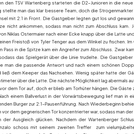
n den TSV Wartenberg starteten die D2-Junioren in die neue 
g stellte man das klar bessere Team, doch die Strogenmarkter
hsel mit 2:1 in Front. Die Gastgeber legten gut los und gewan
pitze nicht ankommen, sodass man nicht zum Abschluss kam.
 von Niklas Ostermaier nach einer Ecke knapp über die Latte 
inen Freistoß von Tyler Tenger aus dem Winkel zu fischen. I
m Pass in die Spitze kam ein Angreifer zum Abschluss. Zwar kam 
sodass das Spielgerät über die Linie trudelte. Die Gastgebe
tte man die passende Antwort und nach einem schönen Dopp
d ließ dem Keeper das Nachsehen. Wenig später hatte der Gä
ntimeter über die Latte. Die nächste Möglichkeit lag abermals 
 vor dem Tor auf, doch er blieb am Torhüter hängen. Die Gäste z
ach einem Ballverlust in der Vorwärtsbewegung lief man in e
enden Burger zur 2:1-Pausenführung. Nach Wiederbeginn behiel
n vor dem gegnerischen Tor konzentrierter war, sodass man der 
nn der Ausgleich glücken. Nachdem der Wartenberger Schlus
onzalo schoss mit seinem zweiten Treffer zum vielumjubelte