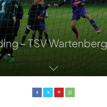
ing – TSV Wartenberg
78
0