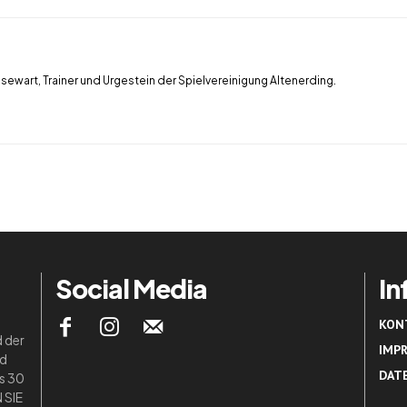
ssewart, Trainer und Urgestein der Spielvereinigung Altenerding.
Social Media
In
KON
d der
IMP
nd
DAT
ls 30
 SIE