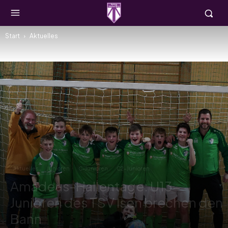
Start
Aktuelles
Aktuelles
Junioren
C-Junioren
C2-Junioren
Amadeus-Hallentage: U13-
Junioren des TSV Isen brechen den
Bann