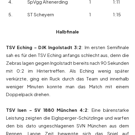
4.
SpVgg Altenerding
1
1:11
5.
ST Scheyern
1
1:15
Halbfinale
TSV Eching – DJK Ingolstadt 3:2
: Im ersten Semifinale
sah es für den TSV Eching anfangs schlecht aus, denn die
Zebras lagen gegen Ingolstadt bereits nach 90 Sekunden
mit 0:2 im Hintertreffen. Als Eching wenig später
verkürzte, ging ein Ruck durch das Team und innerhalb
weniger Minuten konnte man das Match mit einem
Doppelpack drehen.
TSV Isen – SV 1880 München 4:2
: Eine bärenstarke
Leistung zeigten die Eiglsperger-Schützlinge und warfen
den bis dato ungeschlagenen SVN München aus dem
Rennen. Lange Zeit bewegte sich das Spiel auf