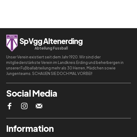
SpVgg Altenerding
Abteilung Fussball
Unser Verein existiert seit dem Jahr 1920. Wir sind der
mitgliederstärkste Verein im Landkreis Erding und beherbergen in
unserer Fußballabteilung mehr als 30 Herren, Mädchen sowie
Jungenteams. SCHAUEN SIE DOCH MAL VORBEI!
Social Media
Information