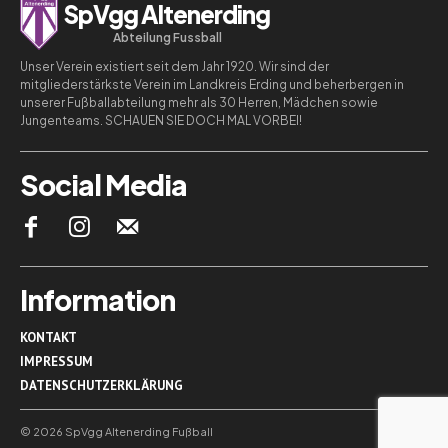
SpVgg Altenerding
Abteilung Fussball
Unser Verein existiert seit dem Jahr 1920. Wir sind der
mitgliederstärkste Verein im Landkreis Erding und beherbergen in
unserer Fußballabteilung mehr als 30 Herren, Mädchen sowie
Jungenteams. SCHAUEN SIE DOCH MAL VORBEI!
Social Media
Information
KONTAKT
IMPRESSUM
DATENSCHUTZERKLÄRUNG
© 2026 SpVgg Altenerding Fußball