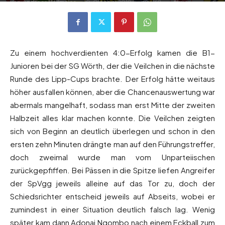
Von
Andreas Heilmaier
-
10. Oktober 2019
769
0
Zu einem hochverdienten 4:0-Erfolg kamen die B1-
Junioren bei der SG Wörth, der die Veilchen in die nächste
Runde des Lipp-Cups brachte. Der Erfolg hätte weitaus
höher ausfallen können, aber die Chancenauswertung war
abermals mangelhaft, sodass man erst Mitte der zweiten
Halbzeit alles klar machen konnte. Die Veilchen zeigten
sich von Beginn an deutlich überlegen und schon in den
ersten zehn Minuten drängte man auf den Führungstreffer,
doch zweimal wurde man vom Unparteiischen
zurückgepfiffen. Bei Pässen in die Spitze liefen Angreifer
der SpVgg jeweils alleine auf das Tor zu, doch der
Schiedsrichter entscheid jeweils auf Abseits, wobei er
zumindest in einer Situation deutlich falsch lag. Wenig
später kam dann Adonai Ngombo nach einem Eckball zum