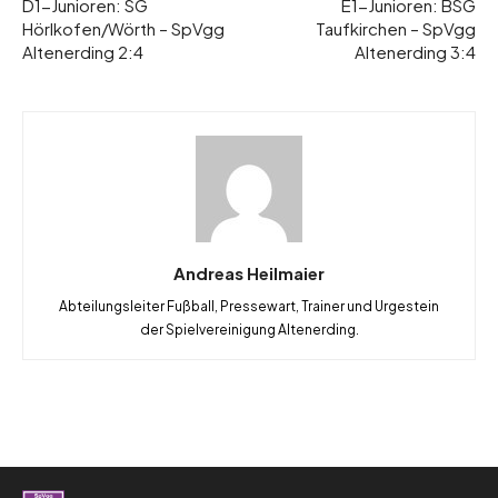
D1-Junioren: SG
E1-Junioren: BSG
Hörlkofen/Wörth – SpVgg
Taufkirchen – SpVgg
Altenerding 2:4
Altenerding 3:4
Andreas Heilmaier
Abteilungsleiter Fußball, Pressewart, Trainer und Urgestein
der Spielvereinigung Altenerding.