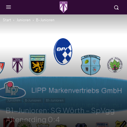
Start
Junioren
B-Junioren
Junioren
B-Junioren
B1-Junioren
B1-Junioren: SG Wörth – SpVgg
Altenerding 0:4