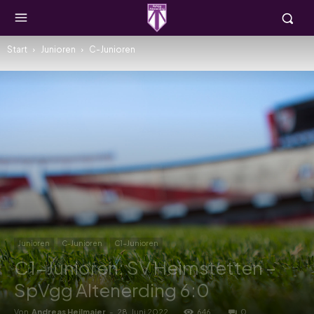
Start
Junioren
C-Junioren
Junioren
C-Junioren
C1-Junioren
C1-Junioren: SV Heimstetten –
SpVgg Altenerding 6:0
Von
Andreas Heilmaier
-
28. Juni 2022
646
0