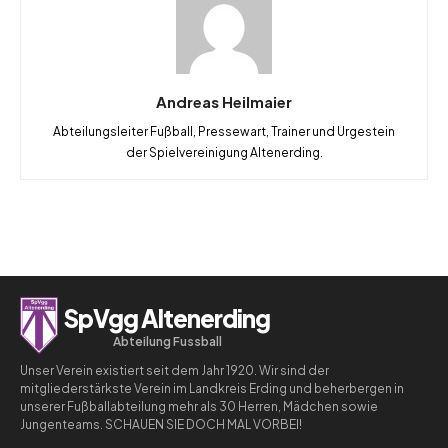
Andreas Heilmaier
Abteilungsleiter Fußball, Pressewart, Trainer und Urgestein
der Spielvereinigung Altenerding.
SpVgg Altenerding
Abteilung Fussball
Unser Verein existiert seit dem Jahr 1920. Wir sind der
mitgliederstärkste Verein im Landkreis Erding und beherbergen in
unserer Fußballabteilung mehr als 30 Herren, Mädchen sowie
Jungenteams. SCHAUEN SIE DOCH MAL VORBEI!