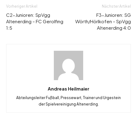
Vorheriger Artikel
Nächster Artikel
C2-Junioren: SpVgg
F3-Junioren: SG
Altenerding – FC Gerolfing
Wörth/Hörlkofen – SpVgg
1:5
Altenerding 4:0
Andreas Heilmaier
Abteilungsleiter Fußball, Pressewart, Trainer und Urgestein
der Spielvereinigung Altenerding.