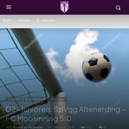
Start
Junioren
D-Junioren
Junioren
D-Junioren
D2-Junioren
D2-Junioren: SpVgg Altenerding –
FC Moosinning 5:0
Von
Andreas Heilmaier
-
19. Oktober 2019
912
0