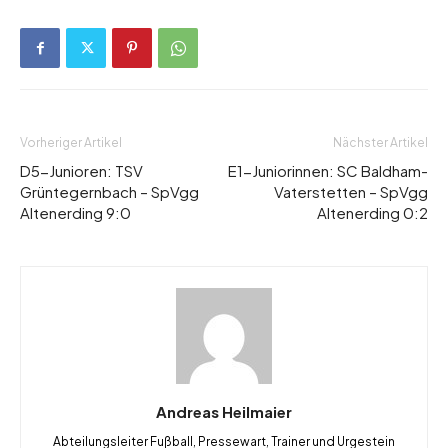
Vorheriger Artikel
Nächster Artikel
D5-Junioren: TSV
E1-Juniorinnen: SC Baldham-
Grüntegernbach – SpVgg
Vaterstetten – SpVgg
Altenerding 9:0
Altenerding 0:2
Andreas Heilmaier
Abteilungsleiter Fußball, Pressewart, Trainer und Urgestein