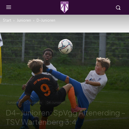
Start
Junioren
D-Junioren
Junioren
D-Junioren
D4-Junioren
D4-Junioren: SpVgg Altenerding –
TSV Wartenberg 3:4