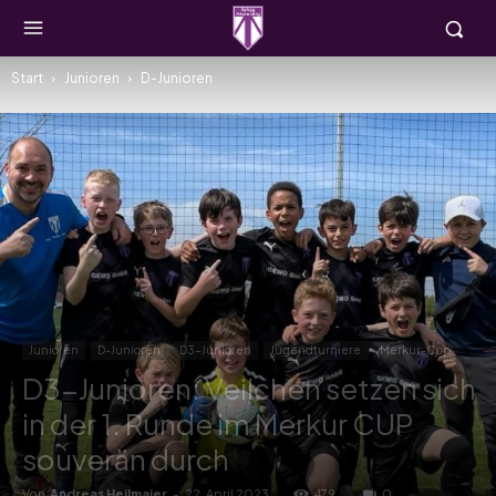
Start
Junioren
D-Junioren
Junioren
D-Junioren
D3-Junioren
Jugendturniere
Merkur-Cup
D3-Junioren: Veilchen setzen sich
in der 1. Runde im Merkur CUP
souverän durch
Von
Andreas Heilmaier
-
22. April 2023
479
0