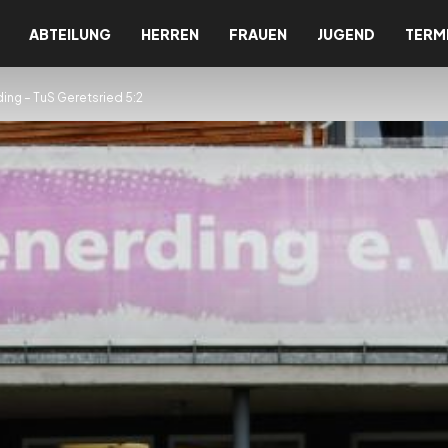
ABTEILUNG
HERREN
FRAUEN
JUGEND
TERM
ing – TuS Geretsried 5:2