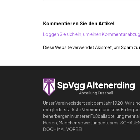
Kommentieren Sie den Artikel
Loggen Sie sich ein, um einen Kommentar abzu
Diese Website verwendet Akismet, um Spam zu 
SpVgg Altenerding
Abteilung Fussball
Unser Verein existiert seit dem Jahr 1920. Wir sin
mitgliederstärkste Verein im Landkreis Erding u
beherbergen in unserer Fußballabteilung mehr a
Herren, Mädchen sowie Jungenteams. SCHAUEN
DOCH MAL VORBEI!