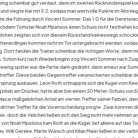
ing scheinbar gut verdaut, denn im zweiten Rückrundenspiel ko
n und siegte klar mit 5:2, sodass man wertvolle Punkte im Absti
rte die Führung durch Vincent Sommer. Das 1:0 für die Geretsried
hdem Torhüter Noah Mpatsios einen Schuss nicht festhalten kon
 Veilchen zeigten sich von diesem Rückstand keineswegs schocki
tenerdinger konnten nicht im Tor untergebracht werden, sodass
ng. Dort fanden die Trainer scheinbar die richtigen Worte, denn 
llen. Schon kurz nach Wiederbeginn zog Vincent Sommer nach Zus
 wenig später war die Partie dann gedreht, denn erneut war Som
treffer. Diese beiden Gegentreffer verunsicherten scheinbar 
sprung ausbauen. Leon Roth schnappte sich die Kugel vom Keepe
g blieb am Drücker, hatte aber bei einem 20 Meter-Schuss von Er
acar maßgeblichen Anteil am vierten Treffer seiner Farben, denn
ritten Treffer für die Vorentscheidung sorgte. Zwar konnten di
ein, doch die Veilchen ließen sich den Sieg nicht mehr nehmen u
on Noah Mpatsios kam Roth an die Kugel, lief alleine auf das To
 Willi Gereke, Martin Wünsch und Kilian Maier ließen in der verb