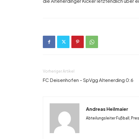
die Altenerdinger Kicker letztendlich über e
Vorheriger Artikel
FC Deisenhofen – SpVgg Altenerding 0:6
Andreas Heilmaier
Abteilungsleiter Fußball, Pre