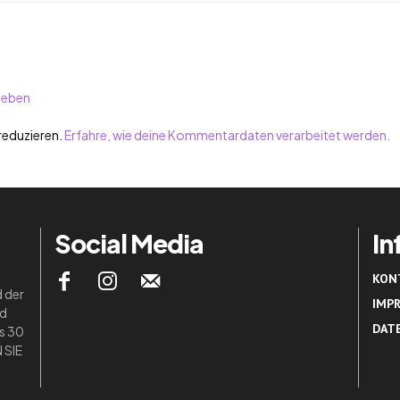
geben
reduzieren.
Erfahre, wie deine Kommentardaten verarbeitet werden.
Social Media
In
KON
d der
IMP
nd
DAT
ls 30
 SIE