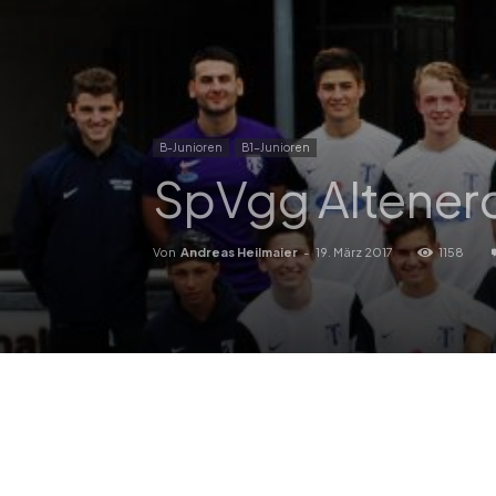
B-Junioren
B1-Junioren
SpVgg Altenerd
Von
Andreas Heilmaier
-
19. März 2017
1158