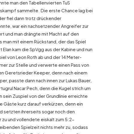
nnte man den Tabellenvierten TuS
egskampf sammelte. Die erste Chance lag bei
er fiel dann trotz drückender
nte, war ein nachsetzender Angreifer zur
ert und man drängte mit Macht auf den
 man mit einem Rückstand, der das Spiel
mit Elan kam die SpVgg aus der Kabine und nun
piel von Leon Roth ab und der 14 Meter-
mer zur Stelle und verwerte einen Pass von
den Geretsrieder Keeper, denn nach einem
r, passte dann nach innen zur Lukas Bauer,
tugrul Nacar Pech, denn die Kugel strich um
 sein Zuspiel von der Grundlinie erreichte
e Gäste kurz darauf verkürzen, denn ein
nd setzten ihrerseits sogar noch den
r zu und vollendete eiskalt zum 5:2-
leibenden Spielzeit nichts mehr zu, sodass