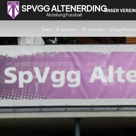
SPVGG ALTENERDING
UNSER VEREIN
Abteilung Fussball
Start
B-Junioren
B1-Junioren
SpVgg Altenerd