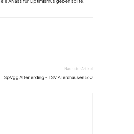
piele Anlass für Optimismus geben sollte.
Nächster Artikel
SpVgg Altenerding – TSV Allershausen 5:0