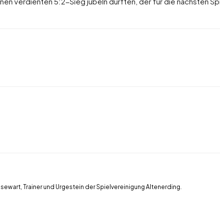
inen verdienten 5:2-Sieg jubeln durften, der für die nächsten S
ssewart, Trainer und Urgestein der Spielvereinigung Altenerding.