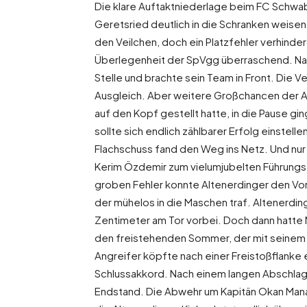
Die klare Auftaktniederlage beim FC Schwab
Geretsried deutlich in die Schranken weise
den Veilchen, doch ein Platzfehler verhinde
Überlegenheit der SpVgg überraschend. Nac
Stelle und brachte sein Team in Front. Die
Ausgleich. Aber weitere Großchancen der Al
auf den Kopf gestellt hatte, in die Pause gi
sollte sich endlich zählbarer Erfolg einste
Flachschuss fand den Weg ins Netz. Und nur
Kerim Özdemir zum vielumjubelten Führungs
groben Fehler konnte Altenerdinger den Vor
der mühelos in die Maschen traf. Altenerdin
Zentimeter am Tor vorbei. Doch dann hatte N
den freistehenden Sommer, der mit seinem d
Angreifer köpfte nach einer Freistoßflanke 
Schlussakkord. Nach einem langen Abschlag v
Endstand. Die Abwehr um Kapitän Okan Manav,