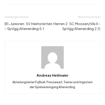
Vorheriger Artikel
Nächster Artikel
B1-Junioren: SV Heimstetten
Herren 2: SC Moosen/Vils II –
– SpVgg Altenerding 5:1
SpVgg Altenerding 2:0
Andreas Heilmaier
Abteilungsleiter Fußball, Pressewart, Trainer und Urgestein
der Spielvereinigung Altenerding.