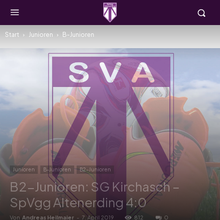
Start
Junioren
B-Junioren
Junioren
B-Junioren
B2-Junioren
B2-Junioren: SG Kirchasch –
SpVgg Altenerding 4:0
Von
Andreas Heilmaier
-
7. April 2019
812
0