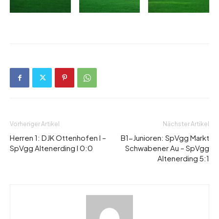
Vorheriger Artikel
Nächster Artikel
Herren 1: DJK Ottenhofen I –
B1-Junioren: SpVgg Markt
SpVgg Altenerding I 0:0
Schwabener Au – SpVgg
Altenerding 5:1