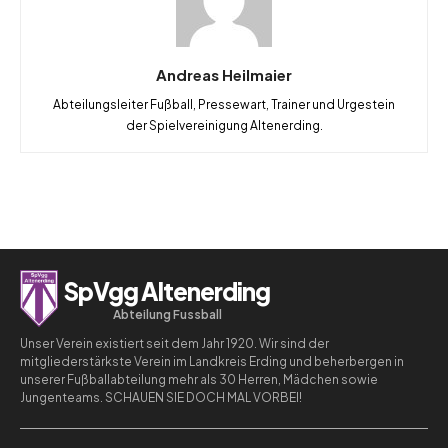
Andreas Heilmaier
Abteilungsleiter Fußball, Pressewart, Trainer und Urgestein
der Spielvereinigung Altenerding.
SpVgg Altenerding
Abteilung Fussball
Unser Verein existiert seit dem Jahr 1920. Wir sind der
mitgliederstärkste Verein im Landkreis Erding und beherbergen in
unserer Fußballabteilung mehr als 30 Herren, Mädchen sowie
Jungenteams. SCHAUEN SIE DOCH MAL VORBEI!