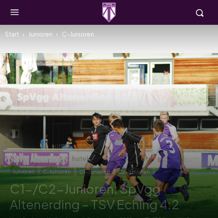
Start
Junioren
C-Junioren
Junioren
C-Junioren
C1-Junioren
C2-Junioren
C1-/C2-Junioren: SpVgg
Altenerding – TSV Eching 4:2