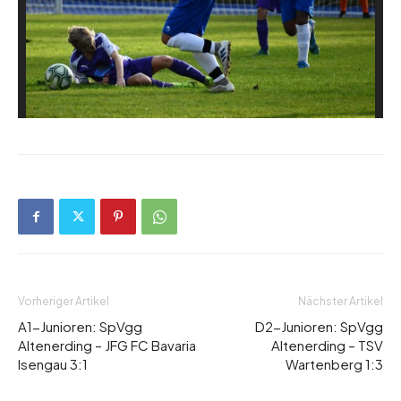
Vorheriger Artikel
Nächster Artikel
A1-Junioren: SpVgg
D2-Junioren: SpVgg
Altenerding – JFG FC Bavaria
Altenerding – TSV
Isengau 3:1
Wartenberg 1:3