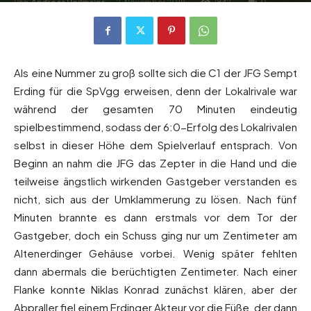
Von
Andreas Heilmaier
-
2. November 2019
1842
0
Als eine Nummer zu groß sollte sich die C1 der JFG Sempt
Erding für die SpVgg erweisen, denn der Lokalrivale war
während der gesamten 70 Minuten eindeutig
spielbestimmend, sodass der 6:0-Erfolg des Lokalrivalen
selbst in dieser Höhe dem Spielverlauf entsprach. Von
Beginn an nahm die JFG das Zepter in die Hand und die
teilweise ängstlich wirkenden Gastgeber verstanden es
nicht, sich aus der Umklammerung zu lösen. Nach fünf
Minuten brannte es dann erstmals vor dem Tor der
Gastgeber, doch ein Schuss ging nur um Zentimeter am
Altenerdinger Gehäuse vorbei. Wenig später fehlten
dann abermals die berüchtigten Zentimeter. Nach einer
Flanke konnte Niklas Konrad zunächst klären, aber der
Abpraller fiel einem Erdinger Akteur vor die Füße, der dann