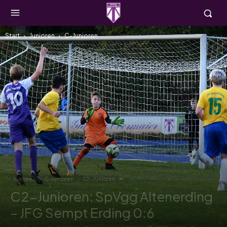
Start
Junioren
C-Junioren
Junioren
C-Junioren
C2-Junioren
C2-Junioren: SpVgg Altenerding
– JFG Sempt Erding 0:6