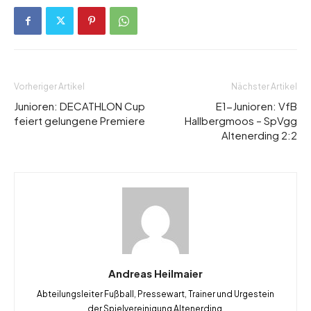
Vorheriger Artikel
Nächster Artikel
Junioren: DECATHLON Cup
E1-Junioren: VfB
feiert gelungene Premiere
Hallbergmoos – SpVgg
Altenerding 2:2
Andreas Heilmaier
Abteilungsleiter Fußball, Pressewart, Trainer und Urgestein
der Spielvereinigung Altenerding.