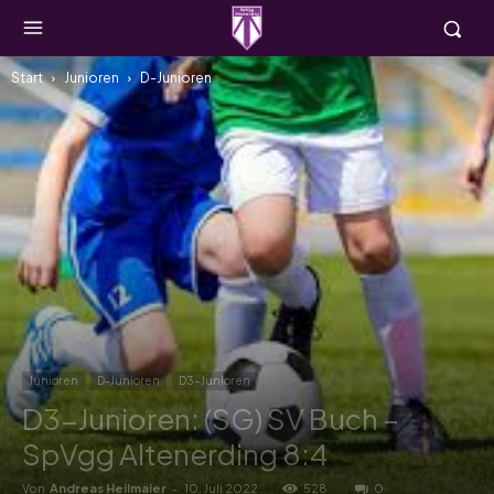
Start
Junioren
D-Junioren
Junioren
D-Junioren
D3-Junioren
D3-Junioren: (SG) SV Buch –
SpVgg Altenerding 8:4
Von
Andreas Heilmaier
-
10. Juli 2022
528
0