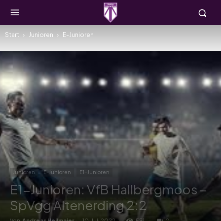
Start
Junioren
E-Junioren
Junioren
E-Junioren
E1-Junioren
E1-Junioren: VfB Hallbergmoos –
SpVgg Altenerding 2:2
Von
Andreas Heilmaier
-
10. Juli 2022
551
0