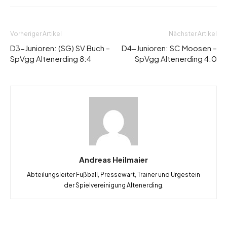
Vorheriger Artikel
Nächster Artikel
D3-Junioren: (SG) SV Buch –
D4-Junioren: SC Moosen –
SpVgg Altenerding 8:4
SpVgg Altenerding 4:0
Andreas Heilmaier
Abteilungsleiter Fußball, Pressewart, Trainer und Urgestein
der Spielvereinigung Altenerding.